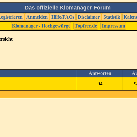
Das offizielle Klomanager-Forum
egistrieren
Anmelden
Hilfe/FAQs
Disclaimer
Statistik
Kalen
Klomanager - Hochgewürgt
Topfree.de
Impressum
rsicht
Antworten
Au
94
9