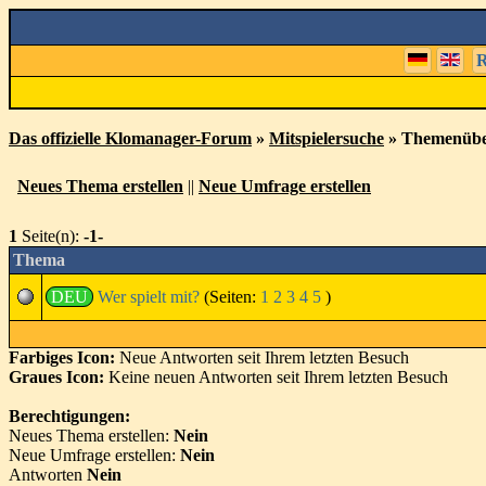
R
Das offizielle Klomanager-Forum
»
Mitspielersuche
» Themenübe
Neues Thema erstellen
||
Neue Umfrage erstellen
1
Seite(n):
-1-
Thema
DEU
Wer spielt mit?
(Seiten:
1
2
3
4
5
)
Farbiges Icon:
Neue Antworten seit Ihrem letzten Besuch
Graues Icon:
Keine neuen Antworten seit Ihrem letzten Besuch
Berechtigungen:
Neues Thema erstellen:
Nein
Neue Umfrage erstellen:
Nein
Antworten
Nein