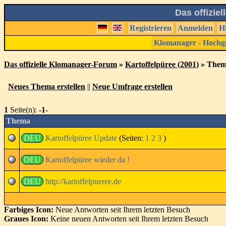
Das offizie
Registrieren
Anmelden
H
Klomanager - Hochg
Das offizielle Klomanager-Forum
»
Kartoffelpüree (2001)
» Them
Neues Thema erstellen
||
Neue Umfrage erstellen
1
Seite(n):
-1-
Thema
DEU
Kartoffelpüree Update
(Seiten:
1
2
3
)
DEU
Kartoffelpüree wieder da !
DEU
http://kartoffelpueree.de
Farbiges Icon:
Neue Antworten seit Ihrem letzten Besuch
Graues Icon:
Keine neuen Antworten seit Ihrem letzten Besuch