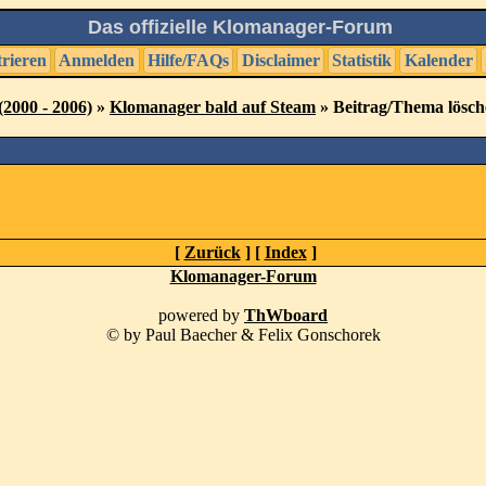
Das offizielle Klomanager-Forum
trieren
Anmelden
Hilfe/FAQs
Disclaimer
Statistik
Kalender
2000 - 2006)
»
Klomanager bald auf Steam
» Beitrag/Thema lösc
[
Zurück
] [
Index
]
Klomanager-Forum
powered by
ThWboard
© by Paul Baecher & Felix Gonschorek