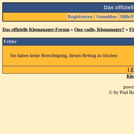
Das offizie
Registrieren
Anmelden
Hilfe/
Das offizielle Klomanager-Forum
»
Quo vadis, Klomanager?
»
Fi
Fehler
Sie haben keine Berechtigung, diesen Beitrag zu löschen
[
Z
Klo
powe
© by Paul Ba