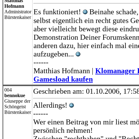
Matthias
Hofmann
Es funktioniert!
Beinahe schade,
Administrator
Bürstenkaiser
selbst eigentlich ein recht gutes G
aber vielleicht bewegt diese eindr
Demonstration Deiner Forumskenn
anderen dazu, hier einfach mal ei
aufzugeben...
------
Matthias Hofmann |
Klomanager D
Gamesload kaufen
004
Geschrieben am: 01.10.2006, 17:5
bennokue
Giuseppe der
Allerdings!
Schöngeist
Bürstenkaiser
------
Wer einen Beitrag von mir liest mö
persönlich nehmen!
Zwischen "rechthaben" und "Recht