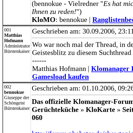
(bennokue - Vielredner "
Es hat mic
Ihnen zu reden!
")
KloMO
: bennokue |
Ranglistenb
001
Geschrieben am: 30.09.2006, 23:1
Matthias
Hofmann
Wo war noch mal der Thread, in 
Administrator
Bürstenkaiser
Geistesblitz zu diesem Suchthread
------
Matthias Hofmann |
Klomanager D
Gamesload kaufen
002
Geschrieben am: 01.10.2006, 09:2
bennokue
Giuseppe der
Das offizielle Klomanager-Foru
Schöngeist
Bürstenkaiser
Gerüchteküche
»
KloKarte
»
Sei
060