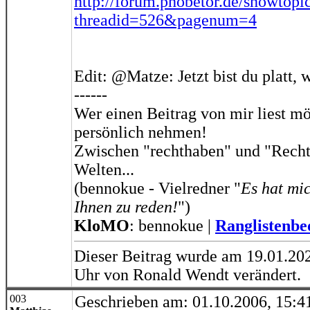
http://forum.phobetor.de/showtopi
threadid=526&pagenum=4
Edit: @Matze: Jetzt bist du platt,
------
Wer einen Beitrag von mir liest mö
persönlich nehmen!
Zwischen "rechthaben" und "Recht
Welten...
(bennokue - Vielredner "
Es hat mic
Ihnen zu reden!
")
KloMO
: bennokue |
Ranglistenb
Dieser Beitrag wurde am 19.01.20
Uhr von Ronald Wendt verändert.
003
Geschrieben am: 01.10.2006, 15:4