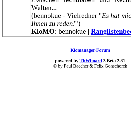
Welten...
(bennokue - Vielredner "
Es hat mic
Ihnen zu reden!
")
KloMO
: bennokue |
Ranglistenb
Klomanager-Forum
powered by
ThWboard
3 Beta 2.81
© by Paul Baecher & Felix Gonschorek
Print-Hack © by Andy