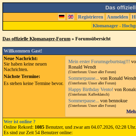
Das offizie
Registrieren
Anmelden
H
Klomanager - Hochg
Das offizielle Klomanager-Forum
» Forumsübersicht
Willkommen Gast!
Neue Nachricht:
Mein erster Forumsgeburtstag!!!
vo
Sie haben keine neuen
Ronald Wendt
Nachrichten.
(Unterforum: Unser aller Forum)
Nächste Termine:
Sommerpause...
von Ronald Wend
Es stehen keine Termine bevor.
(Unterforum: Unser aller Forum)
Happy Birthday Vento!
von Ronal
(Unterforum: Kaffeeklatsch)
Sommerpause...
von bennokue
(Unterforum: Unser aller Forum)
Meh
Wer ist online ?
Online Rekord:
1085
Benutzer, und zwar am 04.07.2026, 02:28 Uhr.
Es sind zur Zeit 54 Benutzer online: