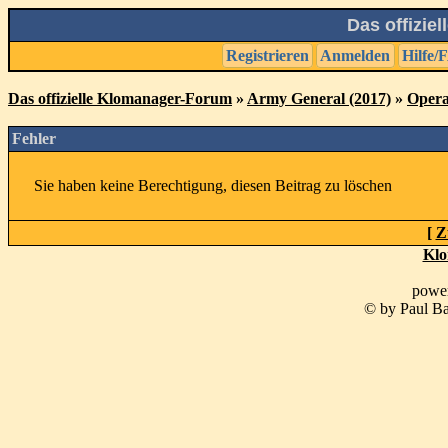
Das offizie
Registrieren
Anmelden
Hilfe/
Das offizielle Klomanager-Forum
»
Army General (2017)
»
Opera
Fehler
Sie haben keine Berechtigung, diesen Beitrag zu löschen
[
Z
Klo
powe
© by Paul Ba