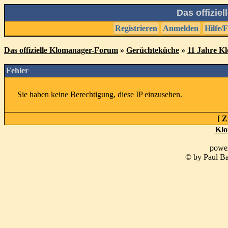
Das offizie
Registrieren
Anmelden
Hilfe/
Das offizielle Klomanager-Forum
»
Gerüchteküche
»
11 Jahre K
Fehler
Sie haben keine Berechtigung, diese IP einzusehen.
[
Z
Klo
powe
© by Paul Ba