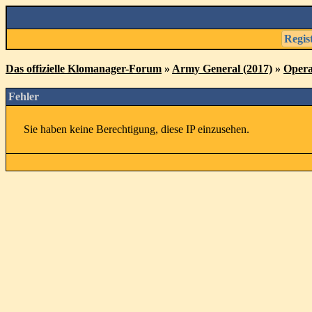
Regis
Das offizielle Klomanager-Forum
»
Army General (2017)
»
Opera
Fehler
Sie haben keine Berechtigung, diese IP einzusehen.