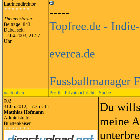
Latrinendirektor
-----
Themenstarter
Topfree.de - Indie
Beiträge: 843
Dabei seit:
12.04.2003, 21:57
Uhr
everca.de
Fussballmanager 
nach oben
Profil
||
Privatnachricht
||
Suche
002
Du wills
31.05.2012, 17:35 Uhr
Matthias Hofmann
meine A
Administrator
Bürstenkaiser
unterbre