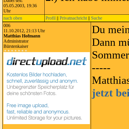
Dabei seit:
05.05.2003, 19:36
Uhr
nach oben
Profil
||
Privatnachricht
||
Suche
006
Du mein
11.10.2012, 21:13 Uhr
Matthias Hofmann
Dann müs
Administrator
Bürstenkaiser
Sommerz
-----
Matthia
jetzt b