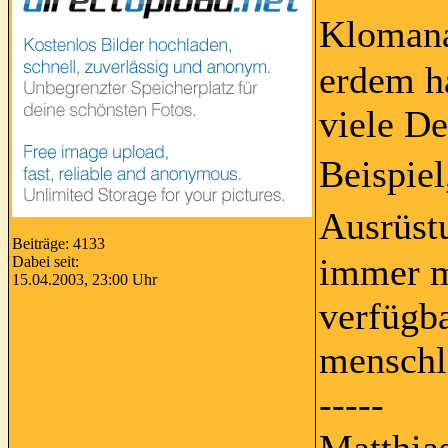
Klomana
erdem h
viele D
Beispie
Ausrüst
Beiträge: 4133
immer m
Dabei seit:
15.04.2003, 23:00 Uhr
verfügba
menschli
-----