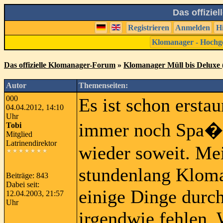
Das offizie
Registrieren
Anmelden
H
Klomanager - Hochg
Das offizielle Klomanager-Forum
»
Klomanager Müll bis Deluxe (
Autor
Themenseiten:
000
Es ist schon erstau
04.04.2012, 14:10
Uhr
immer noch Spa�?
Tobi
Mitglied
Latrinendirektor
wieder soweit. Me
stundenlang Kloma
Beiträge: 843
Dabei seit:
einige Dinge durc
12.04.2003, 21:57
Uhr
irgendwie fehlen. 