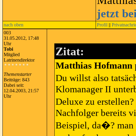
Matthia
jetzt b
nach oben
Profil
||
Privatnachri
003
31.05.2012, 17:48
Uhr
Zitat:
Tobi
Mitglied
Latrinendirektor
Matthias Hofmann p
Themenstarter
Du willst also tatsä
Beiträge: 843
Dabei seit:
Klomanager II unter
12.04.2003, 21:57
Uhr
Deluxe zu erstellen
Nachfolger bereits v
Beispiel, da�? man 