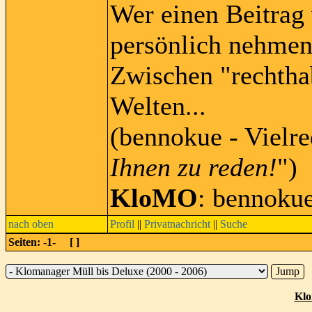
Wer einen Beitrag 
persönlich nehmen
Zwischen "rechtha
Welten...
(bennokue - Vielre
Ihnen zu reden!
")
KloMO
: bennoku
nach oben
Profil
||
Privatnachricht
||
Suche
Seiten: -1- [
]
Klo