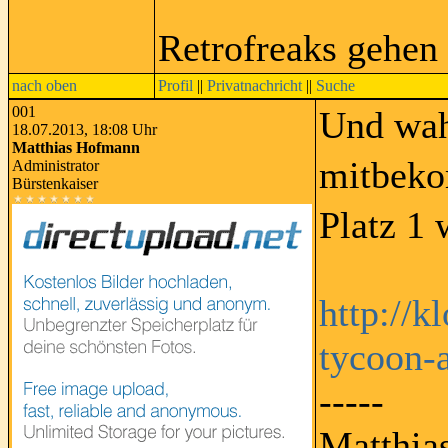
Retrofreaks gehen
nach oben
Profil
||
Privatnachricht
||
Suche
001
Und wah
18.07.2013, 18:08 Uhr
Matthias Hofmann
mitbeko
Administrator
Bürstenkaiser
Platz 1
http://k
tycoon-
-----
Matthia