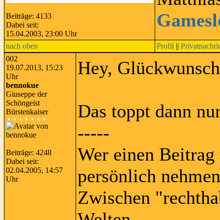
Gamesl
Beiträge: 4133
Dabei seit:
15.04.2003, 23:00 Uhr
nach oben
Profil
||
Privatnachri
002
Hey, Glückwunsc
19.07.2013, 15:23
Uhr
bennokue
Giuseppe der
Schöngeist
Das toppt dann nu
Bürstenkaiser
-----
Wer einen Beitrag 
Beiträge: 4248
Dabei seit:
persönlich nehmen
02.04.2005, 14:57
Uhr
Zwischen "rechtha
Welten...