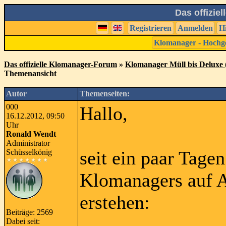
Das offizie
Registrieren
Anmelden
H
Klomanager - Hochg
Das offizielle Klomanager-Forum
»
Klomanager Müll bis Deluxe (
Themenansicht
Autor
Themenseiten:
000
Hallo,
16.12.2012, 09:50
Uhr
Ronald Wendt
Administrator
seit ein paar Tagen
Schüsselkönig
Klomanagers auf 
erstehen:
Beiträge: 2569
Dabei seit: