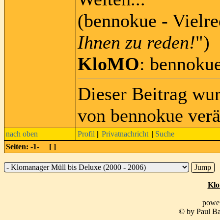
(bennokue - Vielre
Ihnen zu reden!
")
KloMO
: bennoku
Dieser Beitrag wu
von bennokue verä
nach oben
Profil
||
Privatnachricht
||
Suche
Seiten: -1- [
]
Klo
powe
© by Paul Ba