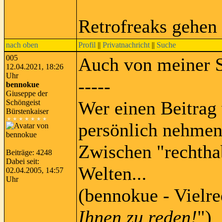
Retrofreaks gehen
nach oben
Profil
||
Privatnachricht
||
Suche
005
Auch von meiner Se
12.04.2021, 18:26
Uhr
-----
bennokue
Giuseppe der
Wer einen Beitrag 
Schöngeist
Bürstenkaiser
persönlich nehmen
Zwischen "rechtha
Beiträge: 4248
Dabei seit:
Welten...
02.04.2005, 14:57
Uhr
(bennokue - Vielre
Ihnen zu reden!
")