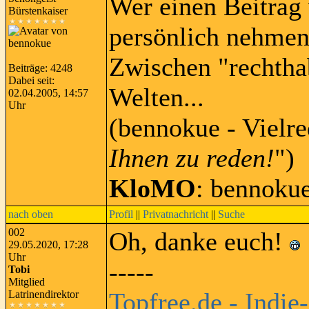
Wer einen Beitrag 
Bürstenkaiser
persönlich nehmen
Zwischen "rechtha
Beiträge: 4248
Dabei seit:
Welten...
02.04.2005, 14:57
Uhr
(bennokue - Vielre
Ihnen zu reden!
")
KloMO
: bennoku
nach oben
Profil
||
Privatnachricht
||
Suche
002
Oh, danke euch!
29.05.2020, 17:28
Uhr
-----
Tobi
Mitglied
Topfree.de - Indie
Latrinendirektor