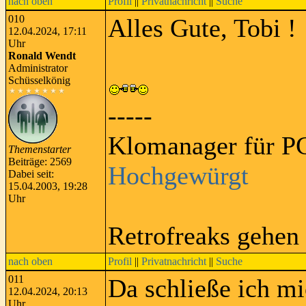
nach oben
Profil
||
Privatnachricht
||
Suche
010
Alles Gute, Tobi !
12.04.2024, 17:11
Uhr
Ronald Wendt
Administrator
Schüsselkönig
-----
Klomanager für PC
Themenstarter
Beiträge: 2569
Hochgewürgt
Dabei seit:
15.04.2003, 19:28
Uhr
Retrofreaks gehen
nach oben
Profil
||
Privatnachricht
||
Suche
011
Da schließe ich mi
12.04.2024, 20:13
Uhr