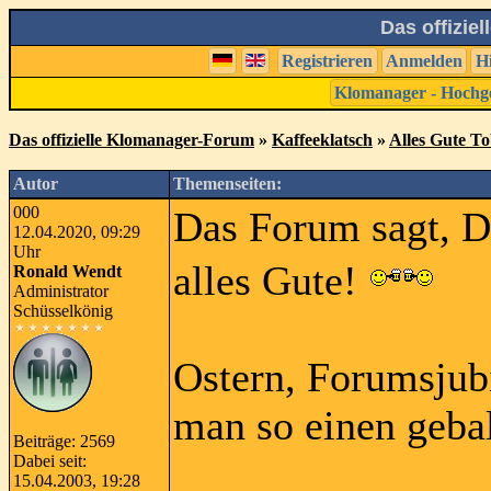
Das offizie
Registrieren
Anmelden
H
Klomanager - Hochg
Das offizielle Klomanager-Forum
»
Kaffeeklatsch
»
Alles Gute To
Autor
Themenseiten:
000
Das Forum sagt, Du
12.04.2020, 09:29
Uhr
alles Gute!
Ronald Wendt
Administrator
Schüsselkönig
Ostern, Forumsjub
man so einen gebal
Beiträge: 2569
Dabei seit:
15.04.2003, 19:28