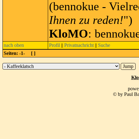
(bennokue - Vielre
Ihnen zu reden!
")
KloMO
: bennoku
nach oben
Profil
||
Privatnachricht
||
Suche
Seiten: -1- [
]
Klo
powe
© by Paul Ba