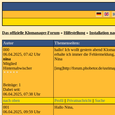
R
Das offizielle Klomanager-Forum
»
Hilfestellung
»
Installation n
Autor
Themenseiten:
000
hallo! Ich wollt gestern abend Kloma
06.04.2025, 07:42 Uhr
erhalte ich immer die Fehlermeldung
nina
Nina
Mitglied
Hinternabwischer
[img]http://forum.phobetor.de/usrim
Beiträge: 1
Dabei seit:
06.04.2025, 07:38 Uhr
nach oben
Profil
||
Privatnachricht
||
Suche
001
Hallo Nina,
06.04.2025, 09:59 Uhr