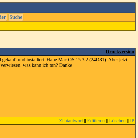
der
Suche
Druckversion
 gekauft und installiert. Habe Mac OS 15.3.2 (24D81). Aber jetzt
m verwiesen. was kann ich tun? Danke
Zitatantwort
||
Editieren
||
Löschen
||
IP