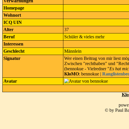
Verwarnungen
Homepage
Wohnort
ICQ UIN
Alter
37
Beruf
Schüler & vieles mehr
Interessen
Geschlecht
Männlein
Signatur
Wer einen Beitrag von mir liest mö
Zwischen "rechthaben" und "Recht 
(bennokue - Vielredner "
Es hat mic
KloMO
: bennokue |
Ranglistenbe
Avatar
Klo
powe
© by Paul Ba