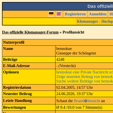
Das offizie
Registrieren
Anmelden
H
Klomanager - Hochg
Das offizielle Klomanager-Forum
» Profilansicht
Nutzerprofil
Name
bennokue
Giuseppe der Schöngeist
Beiträge
4248
E-Mail-Adresse
- (Versteckt)
Optionen
bennokue eine Private Nachricht s
Zeige neuesten Beitrag von benno
Suche weitere Beiträge von benno
Registrierdatum
02.04.2005, 14:57 Uhr
Neuester Beitrag
24.06.2026, 19:37 Uhr
Letzte Handlung
Schaut die
Board�bersicht
an
Bewertungen
Ø 9.4 /10.0 von 7 Stimme(n)