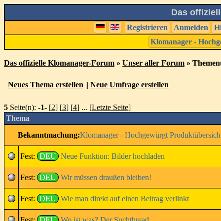
Das offizie
Registrieren
Anmelden
H
Klomanager - Hochg
Das offizielle Klomanager-Forum
»
Unser aller Forum
» Themenü
Neues Thema erstellen
||
Neue Umfrage erstellen
5
Seite(n):
-1-
[
2
] [
3
] [
4
] ... [
Letzte Seite
]
Thema
Bekanntmachung:
Klomanager - Hochgewürgt Produktübersich
Fest:
DEU
Neue Funktion: Bilder hochladen
Fest:
DEU
Wir müssen draußen bleiben!
Fest:
DEU
Wie man direkt auf einen Beitrag verlinkt
Fest:
DEU
Wo ist was? Der Suchthread