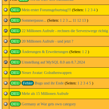
DEU
Mein erster Forumsgeburtstag!!!
(Seiten:
1
2
3
4
)
DEU
Sommerpause...
(Seiten:
1
2
3
...
11
12
13
)
DEU
22 Millionen Aufrufe - rechnen die Serverzwerge richtig
DEU
20 Millionen Aufrufe - und jetzt ?
DEU
Änderungen & Erweiterungen
(Seiten:
1
2
)
DEU
Umstellung auf MySQL 8.0 am 8.7.2024
DEU
Neuer Avatar: Golrathenwappen
DEU
Fehler
Bugs und ihr Ende
(Seiten:
1
2
3
4
5
)
DEU
Mehr als 15 Millionen Aufrufe
DEU
Germany at War gets own category