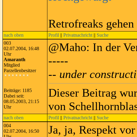
Retrofreaks gehen
nach oben
Profil
||
Privatnachricht
||
Suche
003
@Maho: In der Ver
02.07.2004, 16:48
Uhr
-----
Amaranth
Mitglied
-- under constructi
Parzellenbesitzer
Dieser Beitrag wu
Beiträge: 1185
Dabei seit:
08.05.2003, 21:15
von Schellhornbla
Uhr
nach oben
Profil
||
Privatnachricht
||
Suche
004
Ja, ja, Respekt vo
02.07.2004, 16:50
Uhr