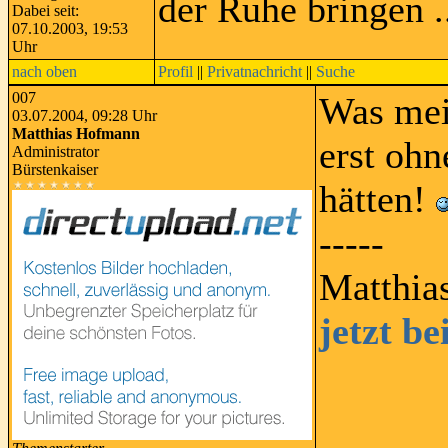
der Ruhe bringen .
Dabei seit:
07.10.2003, 19:53
Uhr
nach oben
Profil
||
Privatnachricht
||
Suche
007
Was mein
03.07.2004, 09:28 Uhr
Matthias Hofmann
erst oh
Administrator
Bürstenkaiser
hätten!
-----
Matthia
jetzt b