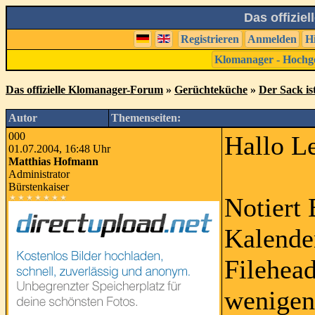
Das offizie
Registrieren
Anmelden
H
Klomanager - Hochg
Das offizielle Klomanager-Forum
»
Gerüchteküche
»
Der Sack ist
Autor
Themenseiten:
000
Hallo L
01.07.2004, 16:48 Uhr
Matthias Hofmann
Administrator
Bürstenkaiser
Notiert
Kalende
Filehead
wenigen