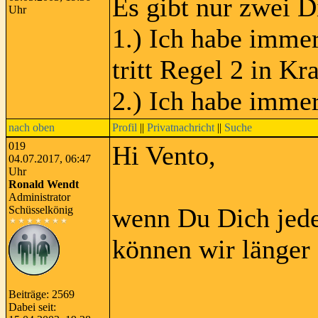
Es gibt nur zwei D
Uhr
1.) Ich habe immer
tritt Regel 2 in Kra
2.) Ich habe immer
nach oben
Profil
||
Privatnachricht
||
Suche
019
Hi Vento,
04.07.2017, 06:47
Uhr
Ronald Wendt
Administrator
wenn Du Dich jede
Schüsselkönig
können wir länger 
Beiträge: 2569
Dabei seit: