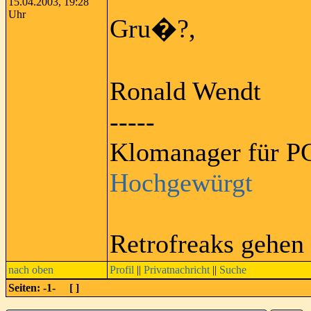
15.04.2003, 19:28
Uhr
Gru�?,
Ronald Wendt
-----
Klomanager für PC
Hochgewürgt
Retrofreaks gehen
nach oben
Profil
||
Privatnachricht
||
Suche
Seiten: -1- [
]