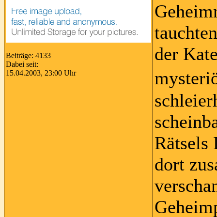
Geheimn
tauchten
der Kat
Beiträge: 4133
Dabei seit:
mysteri
15.04.2003, 23:00 Uhr
schleier
scheinb
Rätsels 
dort zu
verscha
Geheimp