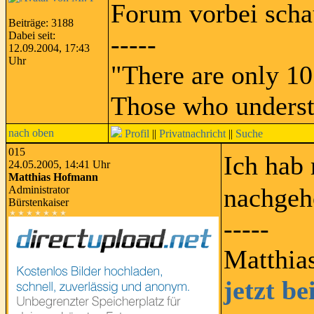
Forum vorbei scha
Beiträge: 3188
Dabei seit:
-----
12.09.2004, 17:43
Uhr
"There are only 10
Those who underst
nach oben
Profil
||
Privatnachricht
||
Suche
015
Ich hab
24.05.2005, 14:41 Uhr
Matthias Hofmann
nachgeh
Administrator
Bürstenkaiser
-----
Matthia
jetzt b