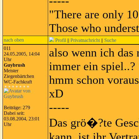
-----
"There are only 10
Those who underst
nach oben
Profil
||
Privatnachricht
||
Suche
011
also wenn ich das r
24.05.2005, 14:04
Uhr
immer ein spiel..?
Guybrush
Meister
hmm schon voraussi
Ziegenbärtchen
WC-Fachkraft
xD
-----
Beiträge: 279
Dabei seit:
03.08.2004, 23:01
Das grö�?te Gesch
Uhr
kann, ist ihr Vertra