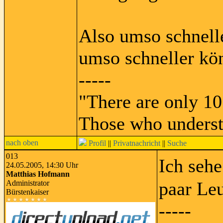
Also umso schnelle
umso schneller kön
-----
"There are only 10
Those who underst
nach oben
Profil
||
Privatnachricht
||
Suche
013
Ich seh
24.05.2005, 14:30 Uhr
Matthias Hofmann
paar Leu
Administrator
Bürstenkaiser
-----