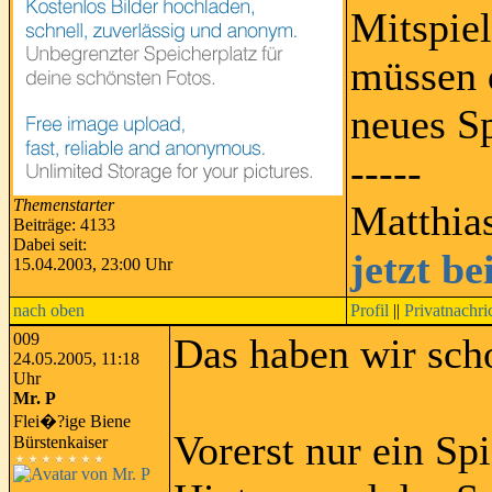
Mitspiel
müssen d
neues Sp
-----
Themenstarter
Matthia
Beiträge: 4133
Dabei seit:
jetzt b
15.04.2003, 23:00 Uhr
nach oben
Profil
||
Privatnachri
009
Das haben wir sch
24.05.2005, 11:18
Uhr
Mr. P
Flei�?ige Biene
Vorerst nur ein Sp
Bürstenkaiser