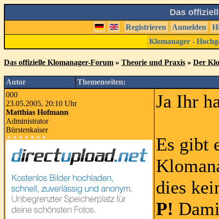
Das offizie
Registrieren
Anmelden
H
Klomanager - Hochg
Das offizielle Klomanager-Forum
»
Theorie und Praxis
»
Der Klo
Autor
Themenseiten:
000
Ja Ihr h
23.05.2005, 20:10 Uhr
Matthias Hofmann
Administrator
Bürstenkaiser
Es gibt 
Klomana
dies ke
P!
Damit