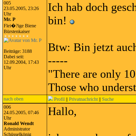
005
Ich hab doch gesch
23.05.2005, 23:26
Uhr
bin!
Mr. P
Flei�?ige Biene
Bürstenkaiser
Btw: Bin jetzt auch
Beiträge: 3188
Dabei seit:
-----
12.09.2004, 17:43
Uhr
"There are only 10
Those who underst
nach oben
Profil
||
Privatnachricht
||
Suche
006
Hallo,
24.05.2005, 07:46
Uhr
Ronald Wendt
Administrator
Schüsselkönig