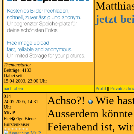
Matthia
jetzt b
Themenstarter
Beiträge: 4133
Dabei seit:
15.04.2003, 23:00 Uhr
nach oben
Profil
||
Privatnachri
014
Achso?!
Wie hast
24.05.2005, 14:31
Uhr
Ausserdem könnte 
Mr. P
Flei�?ige Biene
Feierabend ist, wi
Bürstenkaiser