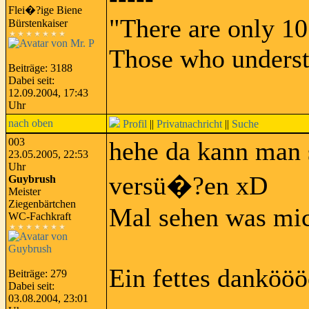
Flei�?ige Biene
"There are only 10
Bürstenkaiser
Those who underst
Beiträge: 3188
Dabei seit:
12.09.2004, 17:43
Uhr
nach oben
Profil
||
Privatnachricht
||
Suche
003
hehe da kann man s
23.05.2005, 22:53
Uhr
versü�?en xD
Guybrush
Meister
Ziegenbärtchen
Mal sehen was mic
WC-Fachkraft
Ein fettes danköö
Beiträge: 279
Dabei seit:
03.08.2004, 23:01
-----