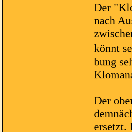
Der "Kl
nach Au
zwische
könnt se
bung seh
Klomana
Der obe
demnäch
ersetzt.