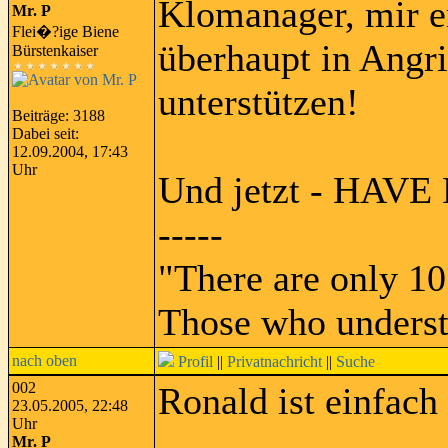
Klomanager, mir e
Mr. P
Flei�?ige Biene
überhaupt in Angr
Bürstenkaiser
unterstützen!
Beiträge: 3188
Dabei seit:
12.09.2004, 17:43
Uhr
Und jetzt - HAVE
-----
"There are only 10
Those who underst
nach oben
Profil
||
Privatnachricht
||
Suche
002
Ronald ist einfac
23.05.2005, 22:48
Uhr
-----
Mr. P