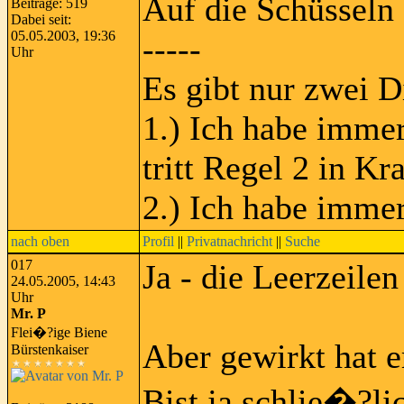
Auf die Schüsseln f
Beiträge: 519
Dabei seit:
05.05.2003, 19:36
-----
Uhr
Es gibt nur zwei D
1.) Ich habe immer
tritt Regel 2 in Kra
2.) Ich habe immer
nach oben
Profil
||
Privatnachricht
||
Suche
017
Ja - die Leerzeilen
24.05.2005, 14:43
Uhr
Mr. P
Flei�?ige Biene
Aber gewirkt hat 
Bürstenkaiser
Bist ja schlie�?li