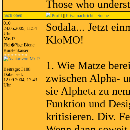
Those who underst
nach oben
Profil
||
Privatnachricht
||
Suche
010
Sodala... Jetzt ei
24.05.2005, 11:54
Uhr
KloMO!
Mr. P
Flei�?ige Biene
Bürstenkaiser
1. Wie Matze berei
Beiträge: 3188
Dabei seit:
zwischen Alpha- un
12.09.2004, 17:43
Uhr
sie Alpheta zu nen
Funktion und Desi
kritisieren. Div. F
Wenn dann soweit a