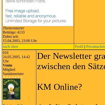
Themenstarter
Beiträge: 4133
Dabei seit:
15.04.2003, 23:00 Uhr
nach oben
Profil
||
Privatnachri
016
Der Newsletter gra
24.05.2005, 14:42
Uhr
zwischen den Sätz
Vento
Mitglied
Sanitärmeister
KM Online?