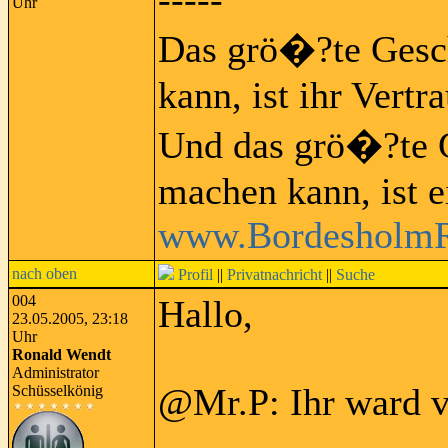
Uhr
Das grö�?te Gesch
kann, ist ihr Vertra
Und das grö�?te G
machen kann, ist e
www.BordesholmR
nach oben
Profil
||
Privatnachricht
||
Suche
004
Hallo,
23.05.2005, 23:18
Uhr
Ronald Wendt
Administrator
@Mr.P: Ihr ward v
Schüsselkönig