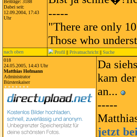
Beiträge: 3188
Dabei seit:
-----
12.09.2004, 17:43
Uhr
"There are only 10
Those who underst
nach oben
Profil
||
Privatnachricht
||
Suche
018
Da siehs
24.05.2005, 14:43 Uhr
Matthias Hofmann
kam der
Administrator
Bürstenkaiser
an...
-----
Matthia
jetzt b