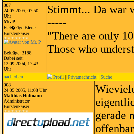
007
Stimmt... Da war 
24.05.2005, 07:50
Uhr
-----
Mr. P
Flei�?ige Biene
"There are only 10
Bürstenkaiser
Those who underst
Beiträge: 3188
Dabei seit:
12.09.2004, 17:43
Uhr
nach oben
Profil
||
Privatnachricht
||
Suche
008
Wieviele
24.05.2005, 11:08 Uhr
Matthias Hofmann
eigentli
Administrator
Bürstenkaiser
gerade m
offenbar