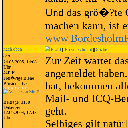
Und das grö�?te G
machen kann, ist e
www.BordesholmR
nach oben
Profil
||
Privatnachricht
||
Suche
012
Zur Zeit wartet das
24.05.2005, 14:08
Uhr
angemeldet haben.
Mr. P
Flei�?ige Biene
hat, bekommen alle
Bürstenkaiser
Mail- und ICQ-Ben
Beiträge: 3188
Dabei seit:
geht.
12.09.2004, 17:43
Uhr
Selbiges gilt natü