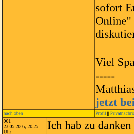
sofort 
Online" 
diskutie
Viel Sp
-----
Matthia
jetzt b
nach oben
Profil
||
Privatnachri
001
Ich hab zu danken
23.05.2005, 20:25
Uhr