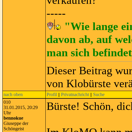
verkaufen?
-----
"Wie lange ei
davon ab, auf wel
man sich befinde
Dieser Beitrag wu
von Klobürste ver
nach oben
Profil
||
Privatnachricht
||
Suche
010
Bürste! Schön, di
31.01.2015, 20:29
Uhr
bennokue
Giuseppe der
Schöngeist