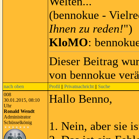
Welten...
(bennokue - Vielre
Ihnen zu reden!
")
KloMO
: bennoku
Dieser Beitrag wu
von bennokue verä
nach oben
Profil
||
Privatnachricht
||
Suche
008
Hallo Benno,
30.01.2015, 08:10
Uhr
Ronald Wendt
Administrator
1. Nein, aber sie i
Schüsselkönig