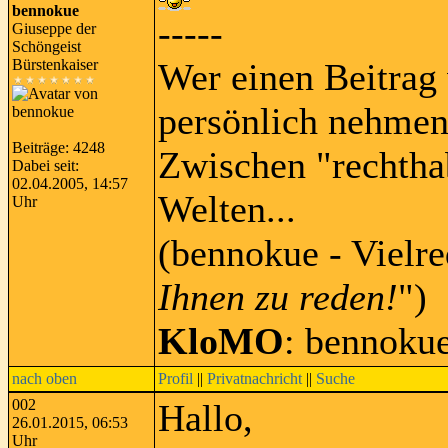
bennokue
-----
Giuseppe der
Schöngeist
Bürstenkaiser
Wer einen Beitrag 
persönlich nehmen
Beiträge: 4248
Zwischen "rechtha
Dabei seit:
02.04.2005, 14:57
Welten...
Uhr
(bennokue - Vielre
Ihnen zu reden!
")
KloMO
: bennoku
nach oben
Profil
||
Privatnachricht
||
Suche
002
Hallo,
26.01.2015, 06:53
Uhr