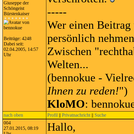
Giuseppe der
-----
Schöngeist
Bürstenkaiser
Wer einen Beitrag 
persönlich nehmen
Beiträge: 4248
Dabei seit:
Zwischen "rechtha
02.04.2005, 14:57
Uhr
Welten...
(bennokue - Vielre
Ihnen zu reden!
")
KloMO
: bennoku
nach oben
Profil
||
Privatnachricht
||
Suche
004
Hallo,
27.01.2015, 08:19
Uhr