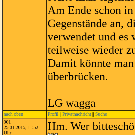
Am Ende schon in d
Gegenstände an, d
verwendet und es 
teilweise wieder 
Damit könnte man 
überbrücken.
LG wagga
nach oben
Profil
||
Privatnachricht
||
Suche
001
Hm. Wer bitteschö
25.01.2015, 11:52
Uhr