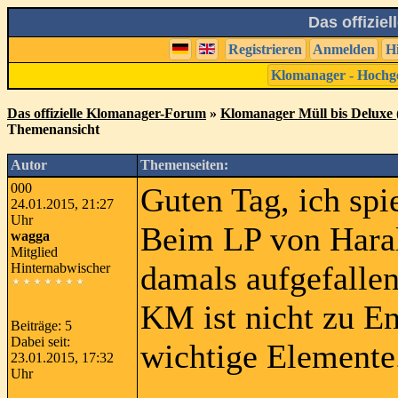
Das offizie
Registrieren
Anmelden
H
Klomanager - Hochg
Das offizielle Klomanager-Forum
»
Klomanager Müll bis Deluxe (
Themenansicht
Autor
Themenseiten:
000
Guten Tag, ich spi
24.01.2015, 21:27
Uhr
Beim LP von Harald
wagga
Mitglied
damals aufgefallen
Hinternabwischer
KM ist nicht zu E
Beiträge: 5
Dabei seit:
wichtige Elemente
23.01.2015, 17:32
Uhr