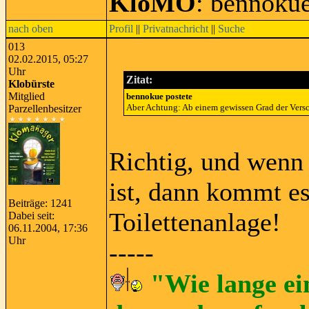
KloMO
: bennoku
nach oben
Profil
||
Privatnachricht
||
Suche
013
02.02.2015, 05:27
Uhr
Zitat:
Klobürste
Mitglied
bennokue postete
Aber Achtung: Ab einem gewissen Grad der Versch
Parzellenbesitzer
Richtig, und wenn 
ist, dann kommt e
Beiträge: 1241
Toilettenanlage!
Dabei seit:
06.11.2004, 17:36
Uhr
-----
"Wie lange ei