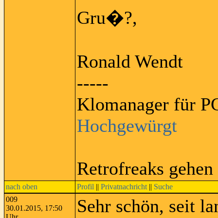
Gru�?,
Ronald Wendt
-----
Klomanager für PC
Hochgewürgt
Retrofreaks gehen
nach oben
Profil
||
Privatnachricht
||
Suche
009
Sehr schön, seit l
30.01.2015, 17:50
Uhr