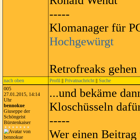
Ronald Wendt
-----
Klomanager für PC
Hochgewürgt
Retrofreaks gehen
nach oben
Profil
||
Privatnachricht
||
Suche
005
...und bekäme dan
27.01.2015, 14:14
Uhr
Kloschüsseln dafü
bennokue
Giuseppe der
-----
Schöngeist
Bürstenkaiser
Wer einen Beitrag 