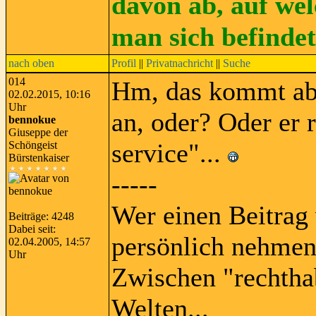
davon ab, auf wel
man sich befinde
nach oben
Profil
||
Privatnachricht
||
Suche
014
Hm, das kommt abe
02.02.2015, 10:16
Uhr
an, oder? Oder er r
bennokue
Giuseppe der
service"...
Schöngeist
Bürstenkaiser
-----
Wer einen Beitrag 
Beiträge: 4248
Dabei seit:
persönlich nehmen
02.04.2005, 14:57
Uhr
Zwischen "rechtha
Welten...