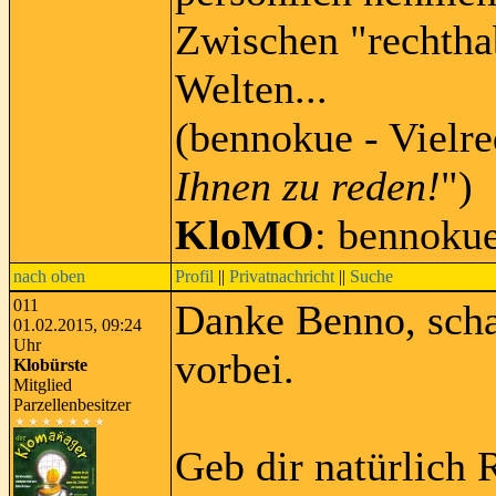
Zwischen "rechtha
Welten...
(bennokue - Vielre
Ihnen zu reden!
")
KloMO
: bennoku
nach oben
Profil
||
Privatnachricht
||
Suche
011
Danke Benno, scha
01.02.2015, 09:24
Uhr
vorbei.
Klobürste
Mitglied
Parzellenbesitzer
Geb dir natürlich 