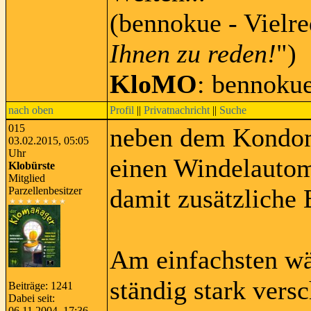
(bennokue - Vielre
Ihnen zu reden!
")
KloMO
: bennoku
nach oben
Profil
||
Privatnachricht
||
Suche
015
neben dem Kondom
03.02.2015, 05:05
Uhr
einen Windelautom
Klobürste
Mitglied
damit zusätzliche
Parzellenbesitzer
Am einfachsten wä
ständig stark vers
Beiträge: 1241
Dabei seit:
06.11.2004, 17:36