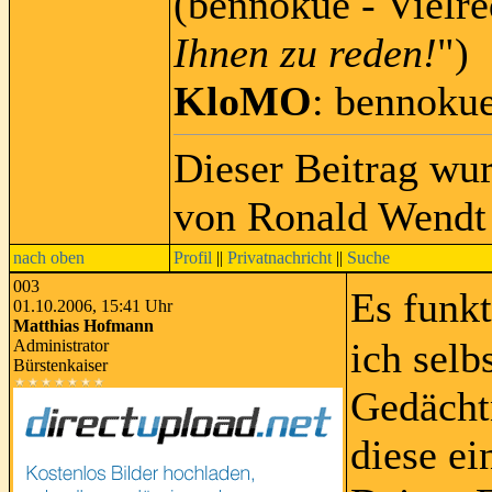
(bennokue - Vielre
Ihnen zu reden!
")
KloMO
: bennoku
Dieser Beitrag wu
von Ronald Wendt 
nach oben
Profil
||
Privatnachricht
||
Suche
003
Es funkt
01.10.2006, 15:41 Uhr
Matthias Hofmann
ich selb
Administrator
Bürstenkaiser
Gedächtn
diese e