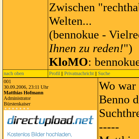
Zwischen "rechtha
Welten...
(bennokue - Vielre
Ihnen zu reden!
")
KloMO
: bennoku
nach oben
Profil
||
Privatnachricht
||
Suche
001
Wo war 
30.09.2006, 23:11 Uhr
Matthias Hofmann
Benno d
Administrator
Bürstenkaiser
Suchthr
-----