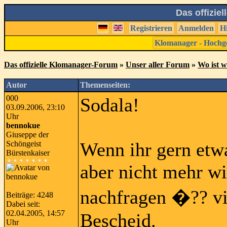
Das offizie
Registrieren
Anmelden
H
Klomanager - Hochg
Das offizielle Klomanager-Forum
»
Unser aller Forum
»
Wo ist 
Autor
Themenseiten:
000
Sodala!
03.09.2006, 23:10
Uhr
bennokue
Giuseppe der
Wenn ihr gern etw
Schöngeist
Bürstenkaiser
aber nicht mehr wis
nachfragen �?? vi
Beiträge: 4248
Dabei seit:
02.04.2005, 14:57
Bescheid.
Uhr