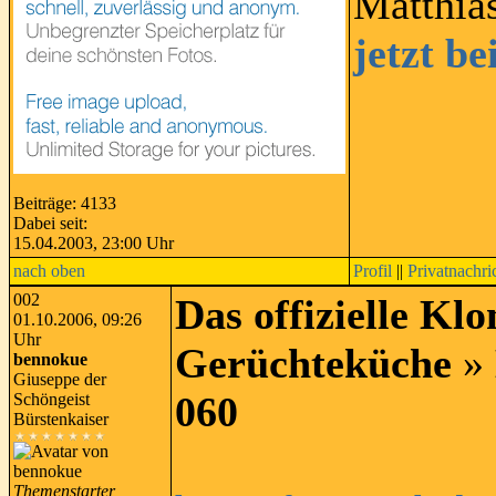
Matthia
jetzt b
Beiträge: 4133
Dabei seit:
15.04.2003, 23:00 Uhr
nach oben
Profil
||
Privatnachri
002
Das offizielle K
01.10.2006, 09:26
Uhr
Gerüchteküche
»
bennokue
Giuseppe der
060
Schöngeist
Bürstenkaiser
Themenstarter