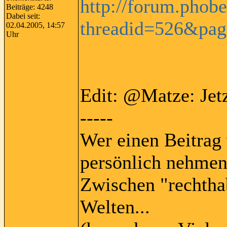
http://forum.phob
Beiträge: 4248
Dabei seit:
threadid=526&pa
02.04.2005, 14:57
Uhr
Edit: @Matze: Jetz
-----
Wer einen Beitrag 
persönlich nehmen
Zwischen "rechtha
Welten...