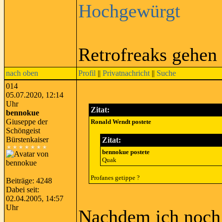
Hochgewürgt
Retrofreaks gehen
nach oben
Profil
||
Privatnachricht
||
Suche
014
05.07.2020, 12:14
Uhr
Zitat:
bennokue
Giuseppe der
Ronald Wendt postete
Schöngeist
Bürstenkaiser
Zitat:
bennokue postete
Quak
Profanes getippe ?
Beiträge: 4248
Dabei seit:
02.04.2005, 14:57
Uhr
Nachdem ich noch 