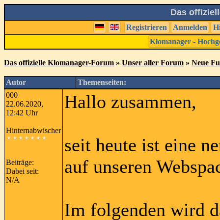
Das offizie
Registrieren
Anmelden
H
Klomanager - Hochg
Das offizielle Klomanager-Forum
»
Unser aller Forum
»
Neue Fu
Autor
Themenseiten:
000
Hallo zusammen,
22.06.2020,
12:42 Uhr
Hinternabwischer
seit heute ist eine 
auf unseren Webspa
Beiträge:
Dabei seit:
N/A
Im folgenden wird das