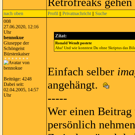
Retrofreaks gehen
nach oben
Profil
||
Privatnachricht
||
Suche
008
27.06.2020, 12:16
Uhr
Zitat:
bennokue
Giuseppe der
Ronald Wendt postete
Aha! Und wie konntest Du ohne Skriptus das Bild
Schöngeist
Bürstenkaiser
Einfach selber
ima
Beiträge: 4248
angehängt.
Dabei seit:
02.04.2005, 14:57
-----
Uhr
Wer einen Beitrag 
persönlich nehmen