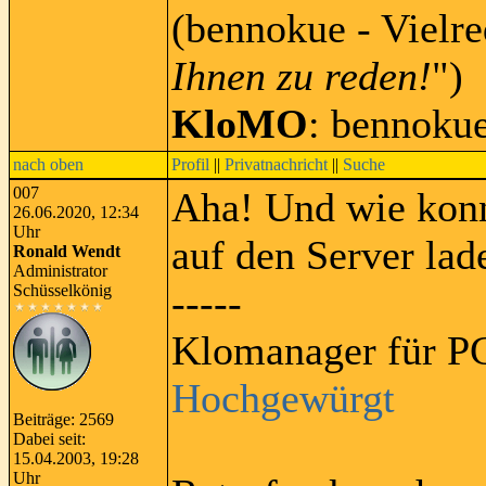
(bennokue - Vielre
Ihnen zu reden!
")
KloMO
: bennoku
nach oben
Profil
||
Privatnachricht
||
Suche
007
Aha! Und wie konn
26.06.2020, 12:34
Uhr
auf den Server lad
Ronald Wendt
Administrator
-----
Schüsselkönig
Klomanager für PC
Hochgewürgt
Beiträge: 2569
Dabei seit:
15.04.2003, 19:28
Uhr