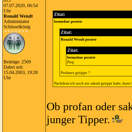
015
07.07.2020, 06:54
Uhr
Zitat:
Ronald Wendt
Administrator
bennokue postete
Schüsselkönig
Zitat:
Ronald Wendt postete
Zitat:
bennokue postete
Beiträge: 2569
Piep
Dabei seit:
15.04.2003, 19:28
Profanes getippe ?
Uhr
Nachdem ich noch nie sakral getippt habe,
kann
i
Ob profan oder sak
junger Tipper.