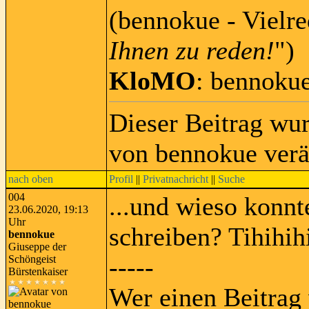
(bennokue - Vielre
Ihnen zu reden!
")
KloMO
: bennoku
Dieser Beitrag wu
von bennokue verä
nach oben
Profil
||
Privatnachricht
||
Suche
004
...und wieso konnte
23.06.2020, 19:13
Uhr
schreiben? Tihihih
bennokue
Giuseppe der
-----
Schöngeist
Bürstenkaiser
Wer einen Beitrag 