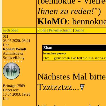
(bennokue - Vielre
Ihnen zu reden!
")
KloMO
: bennoku
nach oben
Profil
||
Privatnachricht
||
Suche
011
03.07.2020, 08:41
Uhr
Zitat:
Ronald Wendt
Administrator
bennokue postete
Schüsselkönig
Ehm... ...glaub schon. Hab halt die URL, die da s
Nächstes Mal bitt
Tzztzztzz...
Beiträge: 2569
Dabei seit:
15.04.2003, 19:28
Uhr