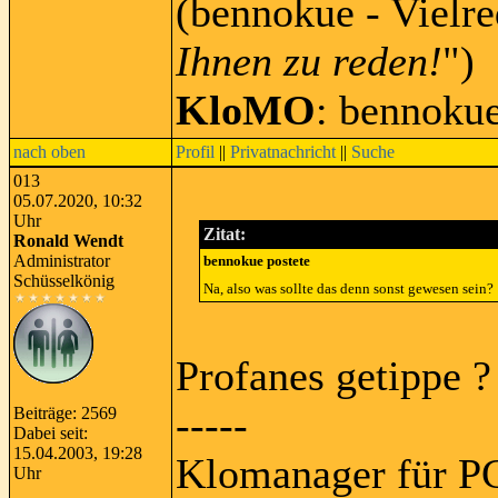
(bennokue - Vielre
Ihnen zu reden!
")
KloMO
: bennoku
nach oben
Profil
||
Privatnachricht
||
Suche
013
05.07.2020, 10:32
Uhr
Zitat:
Ronald Wendt
Administrator
bennokue postete
Schüsselkönig
Na, also was sollte das denn sonst gewesen sein?
Profanes getippe ?
-----
Beiträge: 2569
Dabei seit:
15.04.2003, 19:28
Klomanager für PC
Uhr