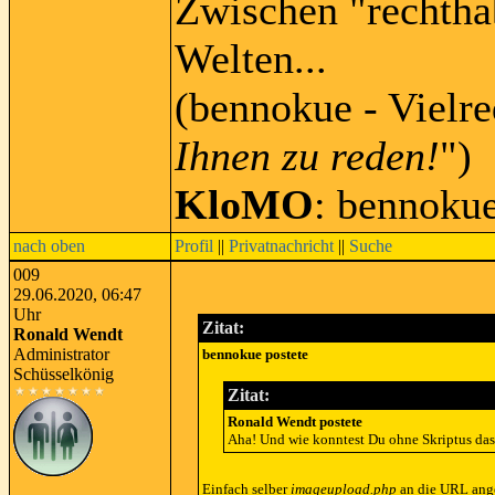
Zwischen "rechtha
Welten...
(bennokue - Vielre
Ihnen zu reden!
")
KloMO
: bennoku
nach oben
Profil
||
Privatnachricht
||
Suche
009
29.06.2020, 06:47
Uhr
Zitat:
Ronald Wendt
Administrator
bennokue postete
Schüsselkönig
Zitat:
Ronald Wendt postete
Aha! Und wie konntest Du ohne Skriptus das 
Einfach selber
imageupload.php
an die URL ang