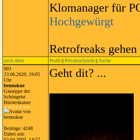
Klomanager für PC
Hochgewürgt
Retrofreaks gehen
nach oben
Profil
||
Privatnachricht
||
Suche
003
Geht dit? ...
23.06.2020, 19:05
Uhr
bennokue
Giuseppe der
Schöngeist
Bürstenkaiser
Beiträge: 4248
Dabei seit:
02.04.2005, 14:57