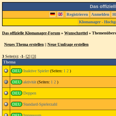
Das offizie
Registrieren
Anmelden
H
Klomanager - Hochg
Das offizielle Klomanager-Forum
»
Wunschzettel
» Themenübers
Neues Thema erstellen
||
Neue Umfrage erstellen
3
Seite(n):
-1-
[
2
] [
3
]
Thema
DEU
Inaktive Spieler
(Seiten:
1
2
)
DEU
aktivität
(Seiten:
1
2
)
DEU
Deppen
DEU
Standard-Spielerzahl
DEU
Impressum