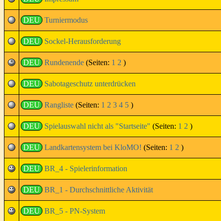
DEU
Turniermodus
DEU
Sockel-Herausforderung
DEU
Rundenende
(Seiten:
1
2
)
DEU
Sabotageschutz unterdrücken
DEU
Rangliste
(Seiten:
1
2
3
4
5
)
DEU
Spielauswahl nicht als "Startseite"
(Seiten:
1
2
)
DEU
Landkartensystem bei KloMO!
(Seiten:
1
2
)
DEU
BR_4 - Spielerinformation
DEU
BR_1 - Durchschnittliche Aktivität
DEU
BR_5 - PN-System