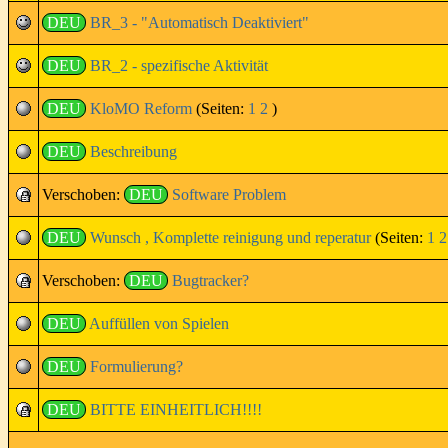
DEU
BR_3 - "Automatisch Deaktiviert"
DEU
BR_2 - spezifische Aktivität
DEU
KloMO Reform
(Seiten:
1
2
)
DEU
Beschreibung
Verschoben:
DEU
Software Problem
DEU
Wunsch , Komplette reinigung und reperatur
(Seiten:
1
2
Verschoben:
DEU
Bugtracker?
DEU
Auffüllen von Spielen
DEU
Formulierung?
DEU
BITTE EINHEITLICH!!!!