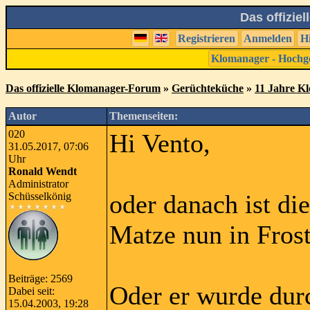
Das offizie
Registrieren
Anmelden
H
Klomanager - Hochg
Das offizielle Klomanager-Forum
»
Gerüchteküche
»
11 Jahre K
Autor
Themenseiten:
020
Hi Vento,
31.05.2017, 07:06
Uhr
Ronald Wendt
Administrator
oder danach ist di
Schüsselkönig
Matze nun in Frosts
Beiträge: 2569
Oder er wurde durc
Dabei seit:
15.04.2003, 19:28