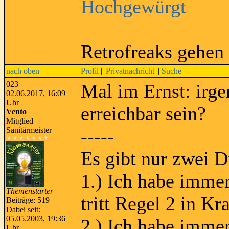
Hochgewürgt
Retrofreaks gehen
nach oben
Profil
||
Privatnachricht
||
Suche
023
Mal im Ernst: irg
02.06.2017, 16:09
Uhr
erreichbar sein?
Vento
Mitglied
-----
Sanitärmeister
Es gibt nur zwei D
1.) Ich habe immer
Themenstarter
tritt Regel 2 in Kra
Beiträge: 519
Dabei seit:
05.05.2003, 19:36
2.) Ich habe immer
Uhr