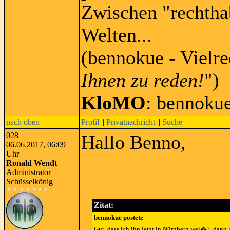
Zwischen "rechtha
Welten...
(bennokue - Vielre
Ihnen zu reden!
")
KloMO
: bennoku
nach oben
Profil
||
Privatnachricht
||
Suche
028
Hallo Benno,
06.06.2017, 06:09
Uhr
Ronald Wendt
Administrator
Schüsselkönig
Zitat:
bennokue postete
Gut, dass ich ihn jetzt in Nürnberg wei�?, dann