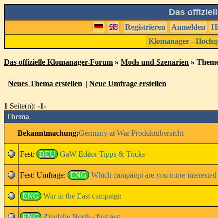
Das offizie
Registrieren
Anmelden
H
Klomanager - Hochg
Das offizielle Klomanager-Forum
»
Mods und Szenarien
» Theme
Neues Thema erstellen
||
Neue Umfrage erstellen
1
Seite(n):
-1-
Thema
Bekanntmachung:
Germany at War Produktübersicht
Fest:
DEU
GaW Editor Tipps & Tricks
Fest:
Umfrage:
ENG
Which campaign are you more interested 
ENG
War in the East campaign
ENG
Zitadelle North - first test