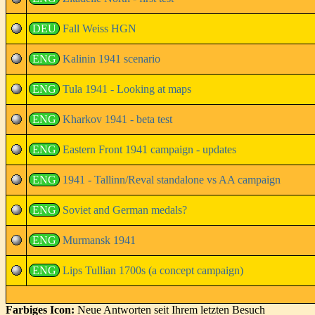
DEU
Fall Weiss HGN
ENG
Kalinin 1941 scenario
ENG
Tula 1941 - Looking at maps
ENG
Kharkov 1941 - beta test
ENG
Eastern Front 1941 campaign - updates
ENG
1941 - Tallinn/Reval standalone vs AA campaign
ENG
Soviet and German medals?
ENG
Murmansk 1941
ENG
Lips Tullian 1700s (a concept campaign)
Farbiges Icon:
Neue Antworten seit Ihrem letzten Besuch